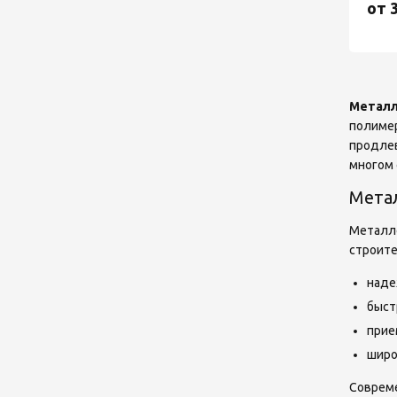
от 
Металл
полимер
продлев
многом 
Мета
Металло
строите
наде
быст
прие
широ
Совреме