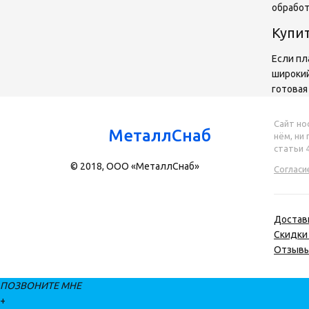
обработ
Купи
Если пл
широкий
готовая
Сайт но
МеталлСнаб
нём, ни
статьи 
© 2018, ООО «МеталлСнаб»
Согласи
Достав
Скидки 
Отзыв
ПОЗВОНИТЕ МНЕ
+