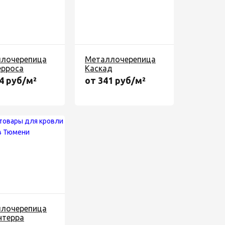
лочерепица
Металлочерепица
рроса
Каскад
4 руб/м²
от 341 руб/м²
лочерепица
терра