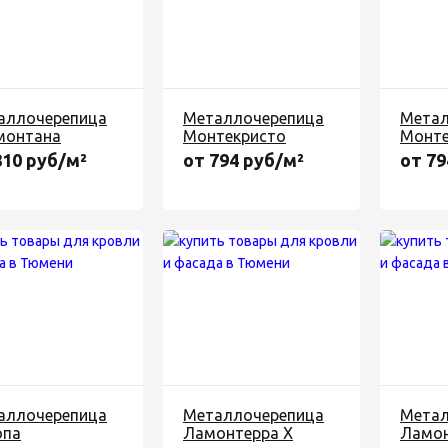
аллочерепица
Металлочерепица
Метал
монтана
Монтекристо
Монте
810 руб/м²
от 794 руб/м²
от 79
аллочерепица
Металлочерепица
Метал
опа
Ламонтерра X
Ламон