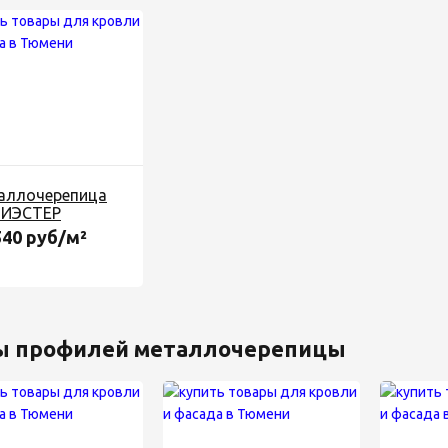
аллочерепица
ИЭСТЕР
540 руб/м²
ы профилей металлочерепицы