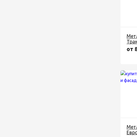
Мет
Тра
от 
Мет
Евр