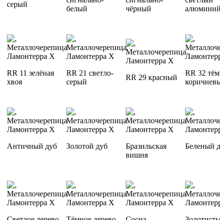
серый
белый
чёрный
алюмини
RR 11 зелёная
RR 21 светло-
RR 32 тём
RR 29 красный
хвоя
серый
коричнев
Античный дуб
Золотой дуб
Бразильская
Беленый 
вишня
Светлое дерево
Тёмное дерево
Сосна
Золотисты