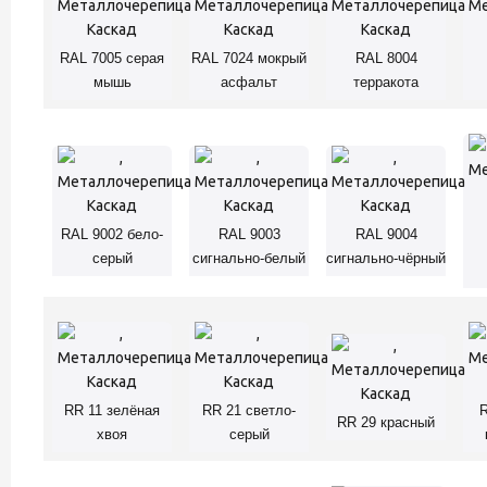
RAL 7005 серая
RAL 7024 мокрый
RAL 8004
мышь
асфальт
терракота
RAL 9002 бело-
RAL 9003
RAL 9004
серый
сигнально-белый
сигнально-чёрный
RR 11 зелёная
RR 21 светло-
R
RR 29 красный
хвоя
серый