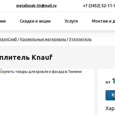
+7 (3452) 52-11-
metallsnab-55@mail.ru
нии
Скидки и акции
Услуги
Монтаж и 
таллСнаб
/
Кровельные материалы
/
Утеплитель
плитель Knauf
от
К
Хар