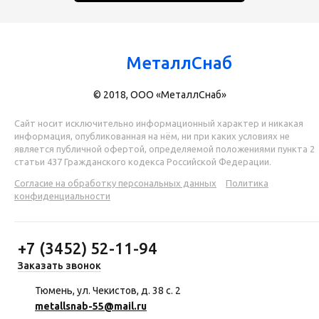
МеталлСнаб
© 2018, ООО «МеталлСнаб»
Сайт носит исключительно информационный характер и никакая
информация, опубликованная на нём, ни при каких условиях не
является публичной офертой, определяемой положениями пункта 2
статьи 437 Гражданского кодекса Российской Федерации.
Согласие на обработку персональных данных
Политика
конфиденциальности
+7 (3452) 52-11-94
Заказать звонок
Тюмень, ул. Чекистов, д. 38 с. 2
metallsnab-55@mail.ru