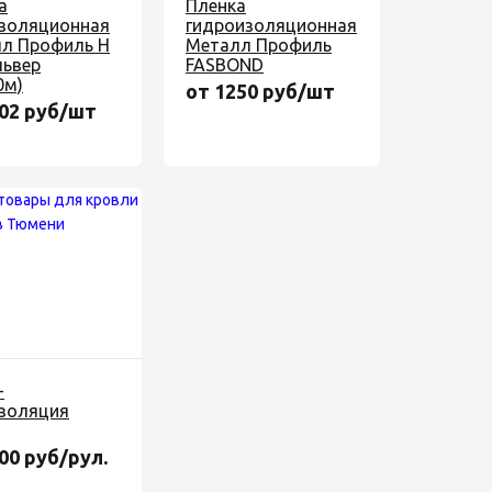
а
Пленка
золяционная
гидроизоляционная
л Профиль Н
Металл Профиль
львер
FASBOND
0м)
от 1250 руб/шт
402 руб/шт
-
золяция
00 руб/рул.