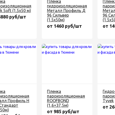
нка
Пленка
Пленк
роизоляционная
гидроизоляционная
парои
k Soft (1.5х50 м)
Металл Профиль Д
Метал
96 Сильвер
96 Си
4880 руб/шт
(1.5х50м)
(1.5х5
от 1460 руб/шт
от 1
нка
Пленка
Гидро
оизоляционная
пароизоляционная
парои
алл Профиль Н
ROOFBOND
Tyvek
 Стандарт
(1,6×37,5м)
от 26
х50м)
от 985 руб/шт