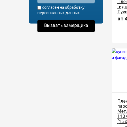
Пле
гид
согласен на обработку
Tyve
персональных данных
от 
Пле
пар
Мет
110
(1.5