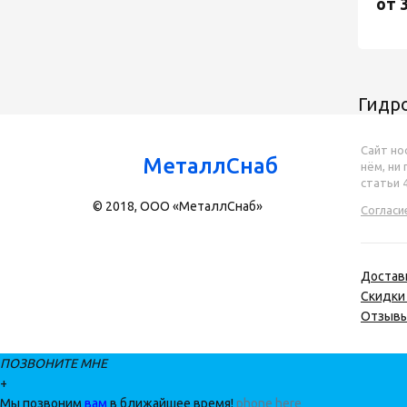
от 
Гидр
Сайт но
МеталлСнаб
нём, ни
статьи 
© 2018, ООО «МеталлСнаб»
Согласи
Достав
Скидки 
Отзыв
ПОЗВОНИТЕ МНЕ
+
Мы позвоним
вам
в ближайшее время!